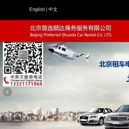
English
|
中文
请仔细填写预约表单
010-65047266
—— 如有疑问请致电
姓名：
电话：
路线：
公司：
说明：