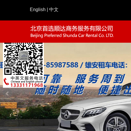
English
|
中文
请仔细填写预约表单
010-65047266
—— 如有疑问请致电
姓名：
电话：
路线：
公司：
说明：