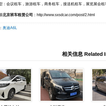
型：会议租车，旅游租车，商务租车，接送机租车，展览展会租
源
北京班车租赁公司
：http://www.sxsdcar.com/post/2.html
：
奥迪A6L
相关信息 Related I