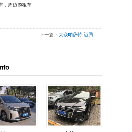
车，周边游租车
下一篇：
大众帕萨特-迈腾
nfo