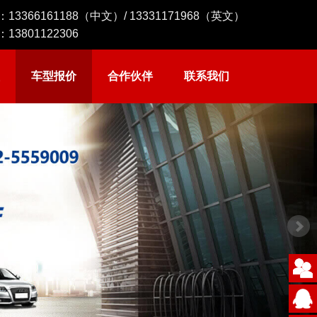
：
13366161188
（中文）/
13331171968
（英文）
：
13801122306
车型报价
合作伙伴
联系我们