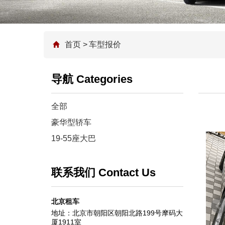
首页
>
车型报价
导航 Categories
全部
豪华型轿车
19-55座大巴
联系我们 Contact Us
北京租车
地址：北京市朝阳区朝阳北路199号摩码大
厦1911室