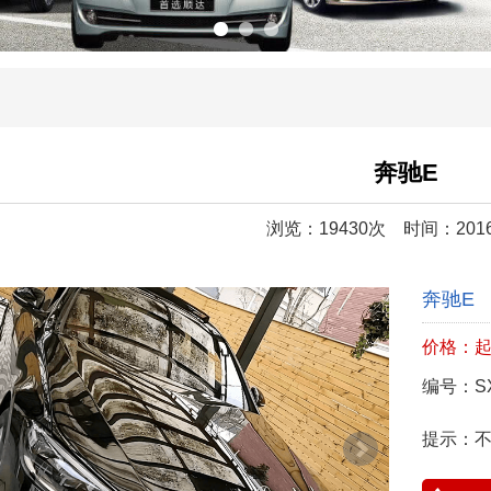
奔驰E
浏览：19430次
时间：2016-
奔驰E
价格：起步
编号：SX
提示：