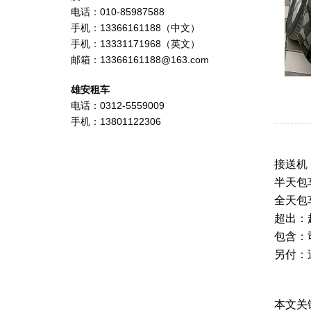
电话：010-85987588
手机：13366161188（中文）
手机：13331171968（英文）
邮箱：13366161188@163.com
雄安租车
电话：0312-5559009
手机：13801122306
接送机
半天包
全天包车
超出：
包含：
另付：
本文关